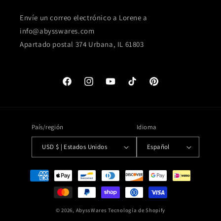
Envíe un correo electrónico a Lorene a
info@abysswares.com
Apartado postal 374 Urbana, IL 61803
Facebook
Instagram
YouTube
TikTok
Pinterest
País/región
Idioma
USD $ | Estados Unidos
Español
Formas
de
pago
© 2026,
AbyssWares
Tecnología de Shopify